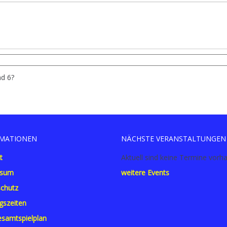
nd 6?
MATIONEN
NÄCHSTE VERANSTALTUNGEN
t
Aktuell sind keine Termine vorh
ssum
weitere Events
chutz
gszeiten
samtspielplan