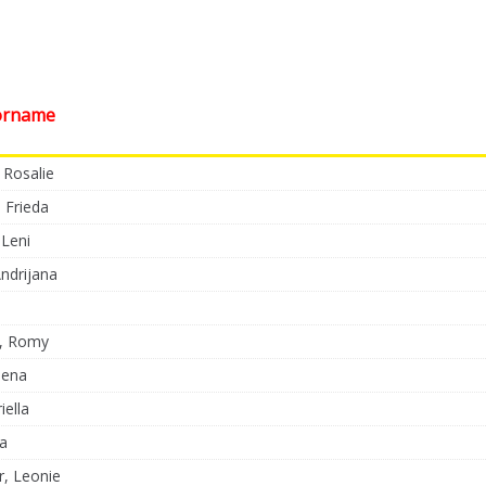
orname
 Rosalie
 Frieda
Leni
Andrijana
i, Romy
lena
iella
na
r, Leonie